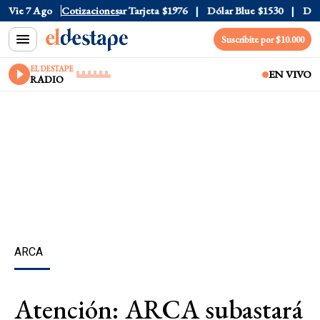
r Oficial
Vie 7 Ago
$1520
Cotizaciones
Dólar Tarjeta
$1976
Dólar Blue
$1530
Dólar
Suscribite por $10.000
EL DESTAPE
EN VIVO
RADIO
ARCA
Atención: ARCA subastará