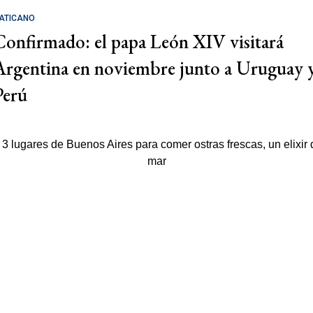
ATICANO
Confirmado: el papa León XIV visitará
Argentina en noviembre junto a Uruguay 
Perú