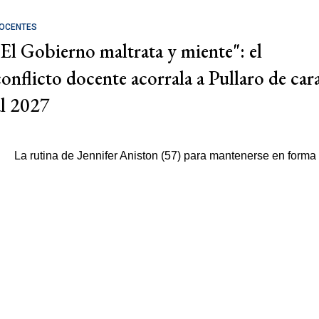
OCENTES
"El Gobierno maltrata y miente": el
conflicto docente acorrala a Pullaro de car
al 2027