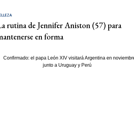
ELLEZA
La rutina de Jennifer Aniston (57) para
mantenerse en forma