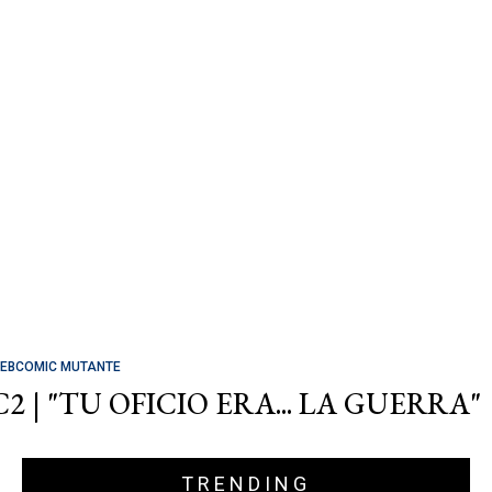
EBCOMIC MUTANTE
C2 | "TU OFICIO ERA... LA GUERRA"
TRENDING