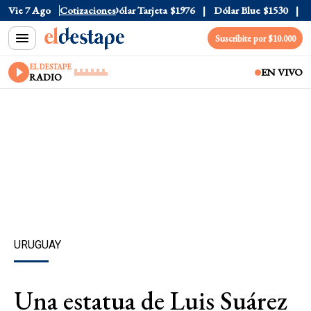
Dólar Oficial
Vie 7 Ago
$1520
Cotizaciones
Dólar Tarjeta
$1976
Dólar Blue
$1530
Dó
Suscribite por $10.000
EL DESTAPE
EN VIVO
RADIO
URUGUAY
Una estatua de Luis Suárez