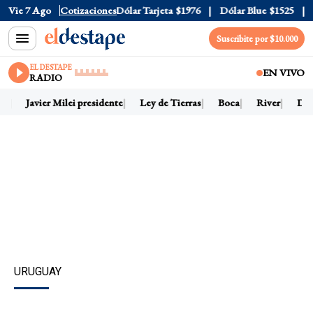
Dólar Oficial
Vie 7 Ago
$1520
Cotizaciones
Dólar Tarjeta
$1976
Dólar Blue
$1525
Dó
Suscribite por $10.000
EL DESTAPE
EN VIVO
RADIO
y
Javier Milei presidente
Ley de Tierras
Boca
River
Dóla
URUGUAY