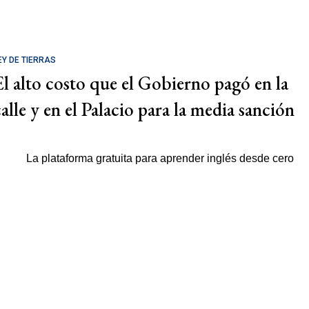
EY DE TIERRAS
El alto costo que el Gobierno pagó en la
calle y en el Palacio para la media sanción