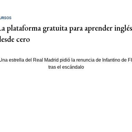
URSOS
La plataforma gratuita para aprender inglé
desde cero