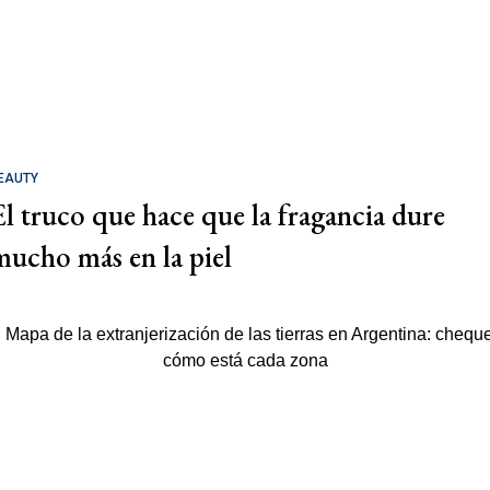
EAUTY
El truco que hace que la fragancia dure
mucho más en la piel