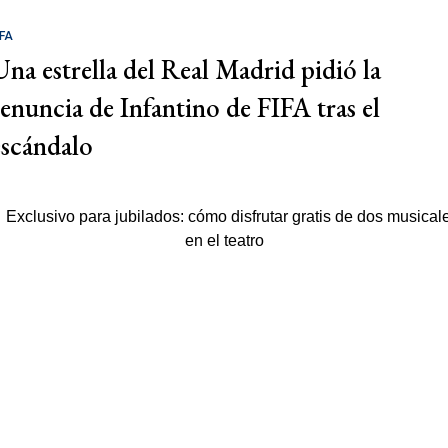
IFA
Una estrella del Real Madrid pidió la
renuncia de Infantino de FIFA tras el
escándalo