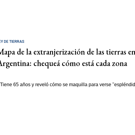
EY DE TIERRAS
Mapa de la extranjerización de las tierras e
Argentina: chequeá cómo está cada zona