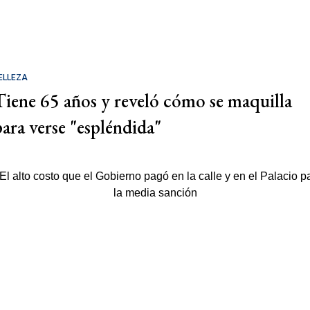
ELLEZA
Tiene 65 años y reveló cómo se maquilla
para verse "espléndida"