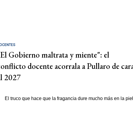
OCENTES
"El Gobierno maltrata y miente": el
conflicto docente acorrala a Pullaro de car
al 2027