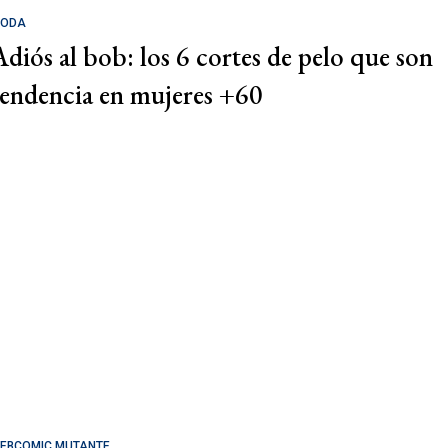
ODA
Adiós al bob: los 6 cortes de pelo que son
tendencia en mujeres +60
EBCOMIC MUTANTE