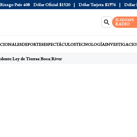
sgo País
408
Dólar Oficial
$1520
Dólar Tarjeta
$1976
Dólar Blu
EL DESTAPE
RADIO
CIONALES
DEPORTES
ESPECTÁCULOS
TECNOLOGÍA
INVESTIGACIO
dente
Ley de Tierras
Boca
River