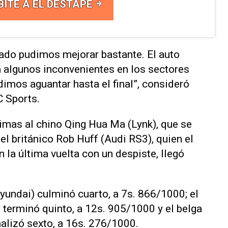
BITE A EL DESTAPE
do pudimos mejorar bastante. El auto
a algunos inconvenientes en los sectores
udimos aguantar hasta el final”, consideró
C Sports.
imas al chino Qing Hua Ma (Lynk), que se
el británico Rob Huff (Audi RS3), quien el
n la última vuelta con un despiste, llegó
yundai) culminó cuarto, a 7s. 866/1000; el
 terminó quinto, a 12s. 905/1000 y el belga
nalizó sexto, a 16s. 276/1000.