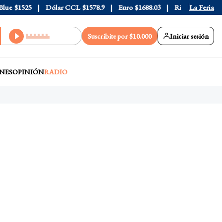
e
$1525
Dólar CCL
$1578.9
Euro
$1688.03
Riesgo País
La Feria
408
Suscribite por $10.000
Iniciar sesión
NES
OPINIÓN
RADIO