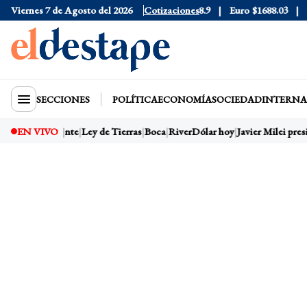
6
Viernes 7 de Agosto del 2026
Dólar Blue
$1525
Dólar CCL
Cotizaciones
$1578.9
Euro
$1688.03
Rie
SECCIONES
POLÍTICA
ECONOMÍA
SOCIEDAD
INTERNA
r Milei presidente
EN VIVO
Ley de Tierras
Boca
River
Dólar hoy
Javier Milei presi