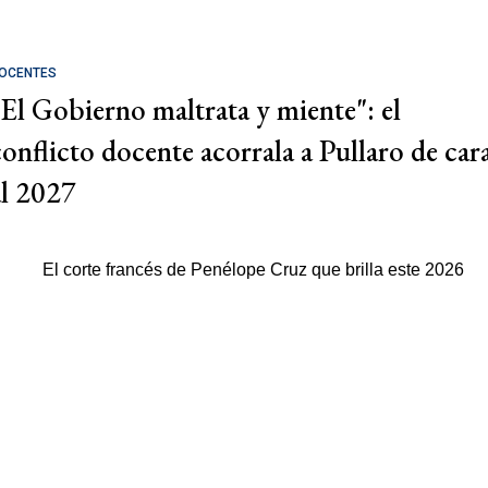
OCENTES
"El Gobierno maltrata y miente": el
conflicto docente acorrala a Pullaro de car
al 2027