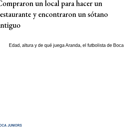
Compraron un local para hacer un
restaurante y encontraron un sótano
antiguo
OCA JUNIORS