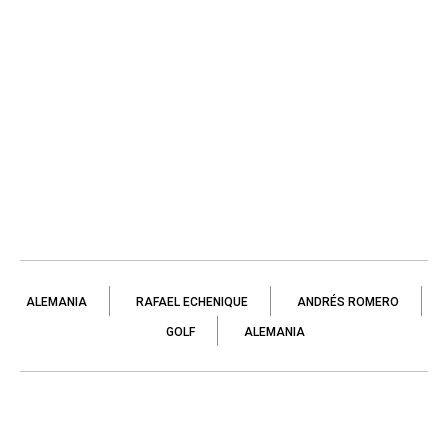
ALEMANIA
RAFAEL ECHENIQUE
ANDRÉS ROMERO
GOLF
ALEMANIA