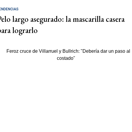
ENDENCIAS
Pelo largo asegurado: la mascarilla casera
para lograrlo