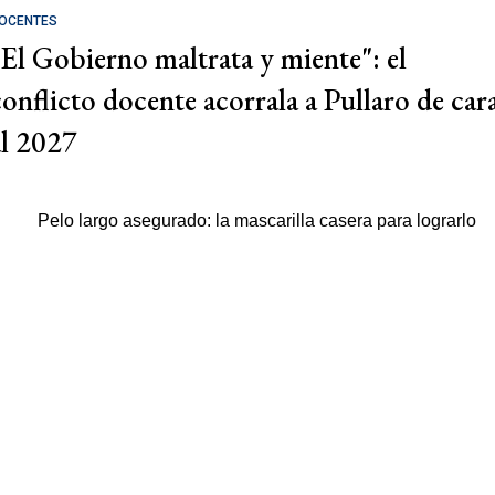
OCENTES
"El Gobierno maltrata y miente": el
conflicto docente acorrala a Pullaro de car
al 2027