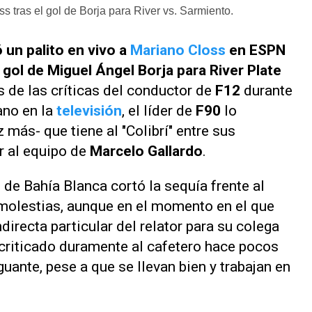
s tras el gol de Borja para River vs. Sarmiento.
ó un palito en vivo a
Mariano Closs
en
ESPN
l
gol de Miguel Ángel Borja para River Plate
 de las críticas del conductor de
F12
durante
ano en la
televisión
, el líder de
F90
lo
 más- que tiene al "Colibrí" entre sus
ir al equipo de
Marcelo Gallardo
.
de Bahía Blanca cortó la sequía frente al
n molestias, aunque en el momento en el que
ndirecta particular del relator para su colega
a criticado duramente al cafetero hace pocos
guante, pese a que se llevan bien y trabajan en