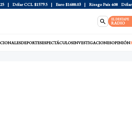
Dólar CCL
$1579.5
Euro
$1688.03
Riesgo País
408
Dólar Ofi
EL DESTAPE
RADIO
CIONALES
DEPORTES
ESPECTÁCULOS
INVESTIGACIONES
OPINIÓN