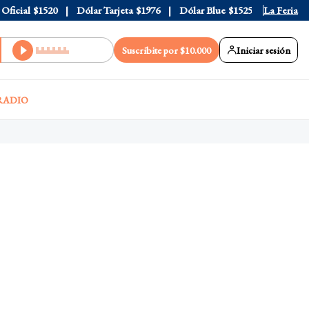
cial
$1520
Dólar Tarjeta
$1976
Dólar Blue
$1525
Dólar CCL
La Feria
Suscribite por $10.000
Iniciar sesión
RADIO