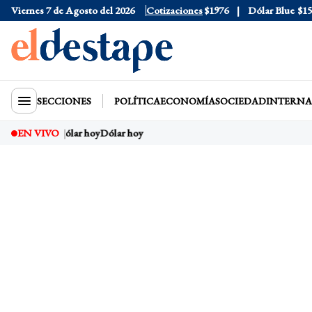
Viernes 7 de Agosto del 2026
Dólar Oficial
$1520
Dólar Tarjeta
Cotizaciones
$1976
Dólar Blue
$1525
SECCIONES
POLÍTICA
ECONOMÍA
SOCIEDAD
INTERNA
EN VIVO
Dólar hoy
Dólar hoy