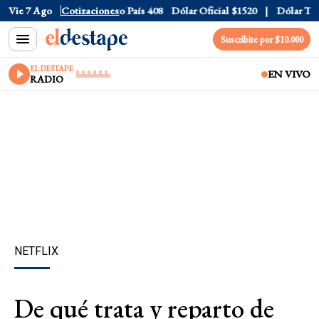
ro
Vie 7 Ago
$1688.03
Cotizaciones
Riesgo País
408
Dólar Oficial
$1520
Dólar Tarjeta
$
Suscribite por $10.000
EL DESTAPE
EN VIVO
RADIO
NETFLIX
De qué trata y reparto de