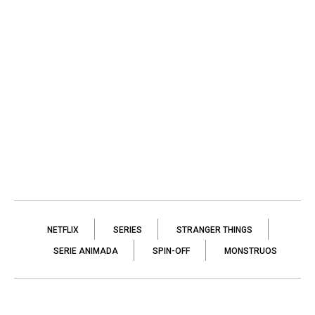
NETFLIX
SERIES
STRANGER THINGS
SERIE ANIMADA
SPIN-OFF
MONSTRUOS