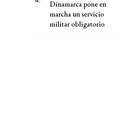
4.
Dinamarca pone en
marcha un servicio
militar obligatorio
ampliado en respuesta a
Rusia y a Trump