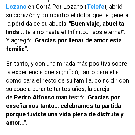
Lozano
en
Cortá Por Lozano
(
Telefe
), abrió
su corazón y compartió el dolor que le genera
la pérdida de su abuela:
"Buen viaje, abuelita
linda…
te amo hasta el Infinito… ¡sos eterna!".
Y agregó:
"Gracias por llenar de amor esta
familia".
En tanto, y con una mirada más positiva sobre
la experiencia que significó, tanto para ella
como para el resto de su familia, coincidir con
su abuela durante tantos años, la pareja
de
Pedro Alfonso
manifestó:
"Gracias por
enseñarnos tanto… celebramos tu partida
porque tuviste una vida plena de disfrute y
amor…"
.