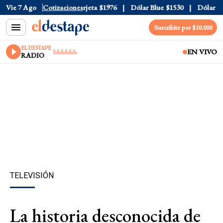
icial
Vie 7 Ago
$1520
Cotizaciones
Dólar Tarjeta
$1976
Dólar Blue
$1530
Dólar CCL
Suscribite por $10.000
EL DESTAPE
EN VIVO
RADIO
TELEVISIÓN
La historia desconocida de