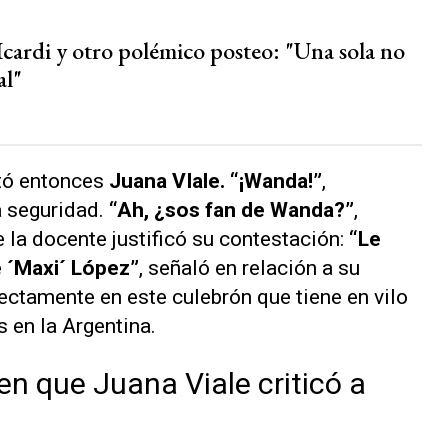
cardi y otro polémico posteo: "Una sola no
al"
ntó entonces
Juana VIale. “¡Wanda!”
,
a seguridad.
“Ah, ¿sos fan de Wanda?”
,
e la docente justificó su contestación:
“Le
e ´Maxi´ López”
, señaló en relación a su
rectamente en este culebrón que tiene en vilo
 en la Argentina.
en que Juana Viale criticó a