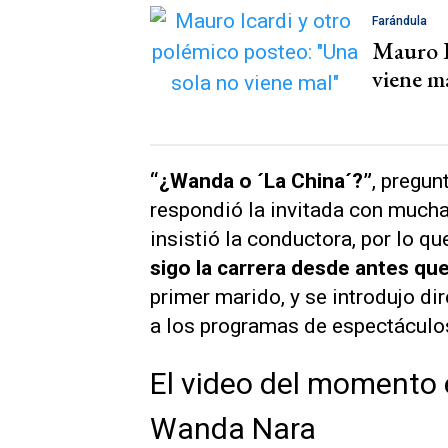
Farándula
Mauro I
viene m
“¿Wanda o ´La China´?”
, pregu
respondió la invitada con much
insistió la conductora, por lo qu
sigo la carrera desde antes qu
primer marido, y se introdujo di
a los programas de espectáculos
El video del momento 
Wanda Nara