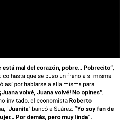
 está mal del corazón, pobre... Pobrecito”
,
ico hasta que se puso un freno a sí misma.
tó así por hablarse a ella misma para
“¡Juana volvé, Juana volvé! No opines”
,
timo invitado, el economista
Roberto
ma,
"Juanita"
bancó a Suárez:
“Yo soy fan de
jer... Por demás, pero muy linda”.