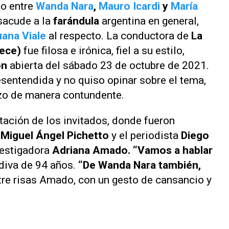
lo entre
Wanda Nara
,
Mauro Icardi
y
María
sacude a la
farándula
argentina en general,
ana Viale
al respecto. La conductora de
La
rece)
fue filosa e irónica, fiel a su estilo,
ón
abierta del sábado 23 de octubre de 2021.
esentendida y no quiso opinar sobre el tema,
hizo de manera contundente.
tación de los invitados, donde fueron
a
Miguel Ángel Pichetto
y el periodista
Diego
nvestigadora
Adriana Amado. “Vamos a hablar
a diva de 94 años.
“De Wanda Nara también,
tre risas Amado, con un gesto de cansancio y