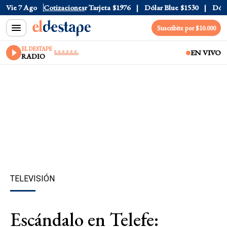
 Oficial
Vie 7 Ago
$1520
Cotizaciones
Dólar Tarjeta
$1976
Dólar Blue
$1530
Dólar 
Suscribite por $10.000
EL DESTAPE
EN VIVO
RADIO
TELEVISIÓN
Escándalo en Telefe: