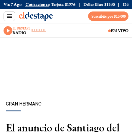
Oficial
Vie 7 Ago
$1520
Cotizaciones
Dólar Tarjeta
$1976
Dólar Blue
$1530
Dólar C
Suscribite por $10.000
EL DESTAPE
EN VIVO
RADIO
GRAN HERMANO
El anuncio de Santiago del