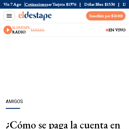
r Oficial
Vie 7 Ago
$1520
Cotizaciones
Dólar Tarjeta
$1976
Dólar Blue
$1530
Dólar
Suscribite por $10.000
EL DESTAPE
EN VIVO
RADIO
AMIGOS
¿Cómo se paga la cuenta en