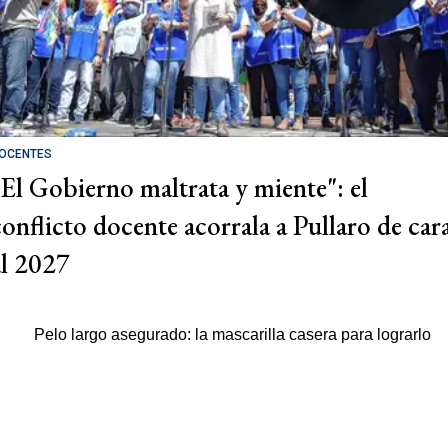
OCENTES
"El Gobierno maltrata y miente": el
conflicto docente acorrala a Pullaro de car
al 2027