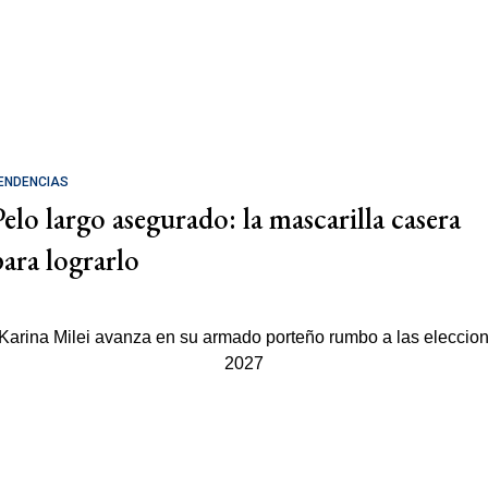
ENDENCIAS
Pelo largo asegurado: la mascarilla casera
para lograrlo