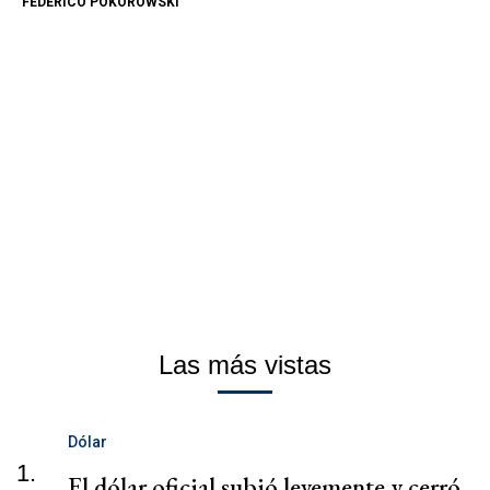
FEDERICO POKOROWSKI
Las más vistas
Dólar
1.
El dólar oficial subió levemente y cerró