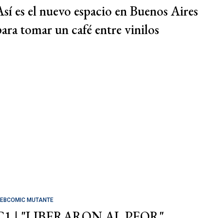
Así es el nuevo espacio en Buenos Aires
para tomar un café entre vinilos
EBCOMIC MUTANTE
C1 | "LIBERARON AL PEOR"