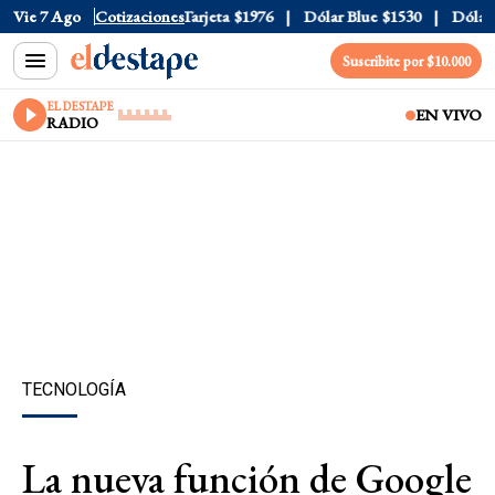
ficial
Vie 7 Ago
$1520
Cotizaciones
Dólar Tarjeta
$1976
Dólar Blue
$1530
Dólar C
Suscribite por $10.000
EL DESTAPE
EN VIVO
RADIO
TECNOLOGÍA
La nueva función de Google