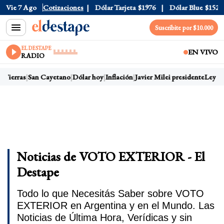
Vie 7 Ago
Dólar Oficial
Cotizaciones
$1520
Dólar Tarjeta
$1976
Dólar Blue
$1525
Suscribite por $10.000
EL DESTAPE
EN VIVO
RADIO
 Tierras
San Cayetano
Dólar hoy
Inflación
Javier Milei presidente
Ley de
Noticias de VOTO EXTERIOR - El
Destape
Todo lo que Necesitás Saber sobre VOTO
EXTERIOR en Argentina y en el Mundo. Las
Noticias de Última Hora, Verídicas y sin