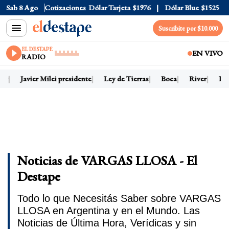
Dólar Oficial
Sab 8 Ago
Cotizaciones
$1520
Dólar Tarjeta
$1976
Dólar Blue
$1525
D
Suscribite por $10.000
EL DESTAPE
EN VIVO
RADIO
oy
Javier Milei presidente
Ley de Tierras
Boca
River
Dól
Noticias de VARGAS LLOSA - El
Destape
Todo lo que Necesitás Saber sobre VARGAS
LLOSA en Argentina y en el Mundo. Las
Noticias de Última Hora, Verídicas y sin