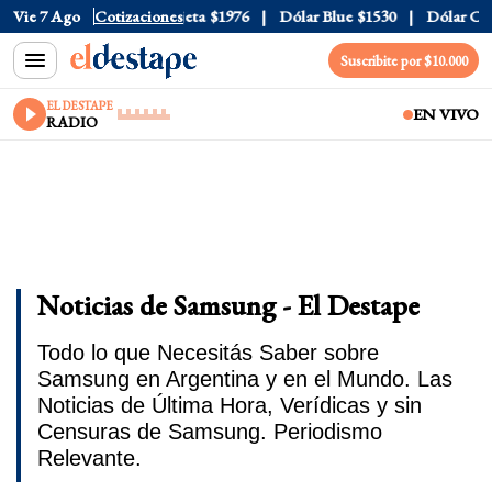
al
$1520
Vie 7 Ago
Dólar Tarjeta
Cotizaciones
$1976
Dólar Blue
$1530
Dólar CCL
$1
Suscribite por $10.000
EL DESTAPE
EN VIVO
RADIO
Noticias de Samsung - El Destape
Todo lo que Necesitás Saber sobre
Samsung en Argentina y en el Mundo. Las
Noticias de Última Hora, Verídicas y sin
Censuras de Samsung. Periodismo
Relevante.