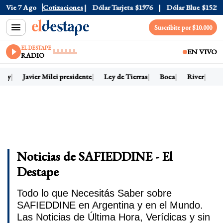
Vie 7 Ago
Dólar Oficial
Cotizaciones
$1520
Dólar Tarjeta
$1976
Dólar Blue
$1525
Suscribite por $10.000
EL DESTAPE
EN VIVO
RADIO
hoy
Javier Milei presidente
Ley de Tierras
Boca
River
Dó
Noticias de SAFIEDDINE - El
Destape
Todo lo que Necesitás Saber sobre
SAFIEDDINE en Argentina y en el Mundo.
Las Noticias de Última Hora, Verídicas y sin