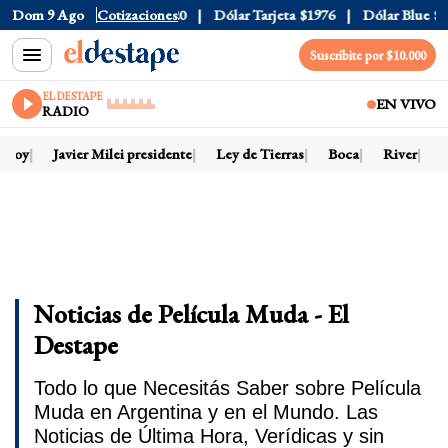
Dom 9 Ago
Dólar Oficial
Cotizaciones
$1520
Dólar Tarjeta
$1976
Dólar Blue
$1
Suscribite por $10.000
EL DESTAPE
EN VIVO
RADIO
 hoy
Javier Milei presidente
Ley de Tierras
Boca
River
D
Noticias de Película Muda - El
Destape
Todo lo que Necesitás Saber sobre Película
Muda en Argentina y en el Mundo. Las
Noticias de Última Hora, Verídicas y sin