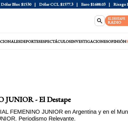
ólar Blue
$1530
Dólar CCL
$1577.3
Euro
$1688.03
Riesgo Pa
EL DESTAPE
RADIO
CIONALES
DEPORTES
ESPECTÁCULOS
INVESTIGACIONES
OPINIÓN
 JUNIOR - El Destape
IAL FEMENINO JUNIOR en Argentina y en el Mundo.
IOR. Periodismo Relevante.