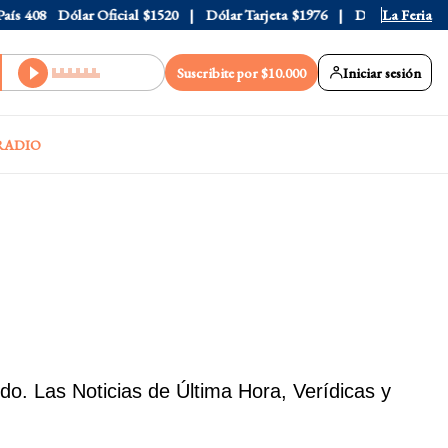
ís
408
Dólar Oficial
$1520
Dólar Tarjeta
$1976
Dólar Blue
La Feria
$153
Suscribite por $10.000
Iniciar sesión
RADIO
 Las Noticias de Última Hora, Verídicas y