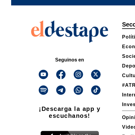
Sec
Polít
Econ
Soci
Seguinos en
Depo
Cult
#AT
Inte
Inve
¡Descarga la app y
escuchanos!
Opin
Vide