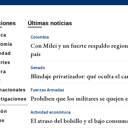
ciones
Últimas noticias
ica
Colombia
Con Milei y un fuerte respaldo regiona
omía
país
edad
rtes
Senado
ura
Blindaje privatizador: qué oculta el c
R
rnacionales
Fuerzas Armadas
Prohíben que los militares se quejen e
stigaciones
ión
Actividad económica
El atraso del bolsillo y el bajo consum
os