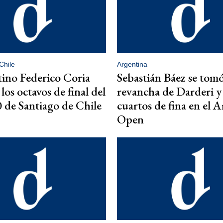
Chile
Argentina
tino Federico Coria
Sebastián Báez se tom
los octavos de final del
revancha de Darderi y 
de Santiago de Chile
cuartos de fina en el 
Open