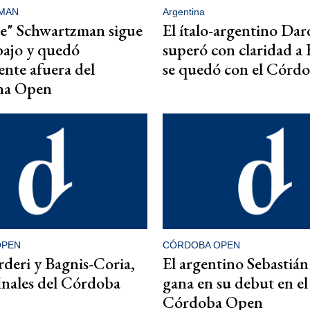
MAN
Argentina
e" Schwartzman sigue
El ítalo-argentino Dar
bajo y quedó
superó con claridad a 
nte afuera del
se quedó con el Córd
na Open
OPEN
CÓRDOBA OPEN
deri y Bagnis-Coria,
El argentino Sebastián
finales del Córdoba
gana en su debut en el
Córdoba Open