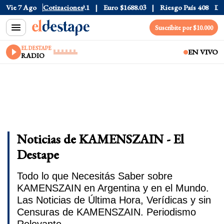
1525
Vie 7 Ago
Dólar CCL
Cotizaciones
$1579.1
Euro
$1688.03
Riesgo País
408
Dóla
Suscribite por $10.000
EL DESTAPE
EN VIVO
RADIO
Noticias de KAMENSZAIN - El
Destape
Todo lo que Necesitás Saber sobre
KAMENSZAIN en Argentina y en el Mundo.
Las Noticias de Última Hora, Verídicas y sin
Censuras de KAMENSZAIN. Periodismo