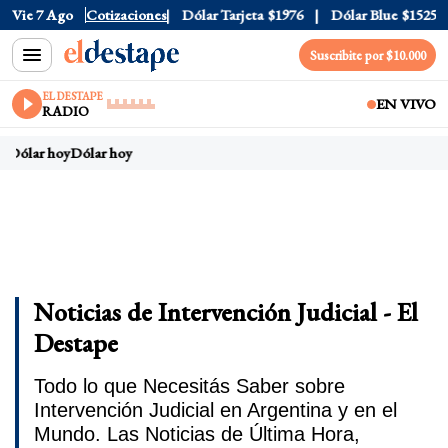
Vie 7 Ago
Dólar Oficial
Cotizaciones
$1520
Dólar Tarjeta
$1976
Dólar Blue
$1525
Suscribite por $10.000
EL DESTAPE
EN VIVO
RADIO
Dólar hoy
Dólar hoy
Noticias de Intervención Judicial - El
Destape
Todo lo que Necesitás Saber sobre
Intervención Judicial en Argentina y en el
Mundo. Las Noticias de Última Hora,