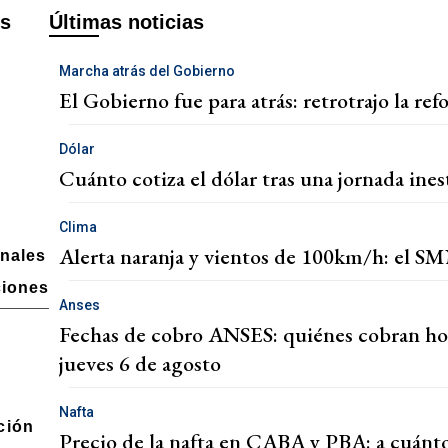
es
Últimas noticias
Marcha atrás del Gobierno
El Gobierno fue para atrás: retrotrajo la re
Dólar
Cuánto cotiza el dólar tras una jornada ines
Clima
Alerta naranja y vientos de 100km/h: el SMN
onales
ciones
Anses
Fechas de cobro ANSES: quiénes cobran hoy
jueves 6 de agosto
Nafta
ción
Precio de la nafta en CABA y PBA: a cuánto