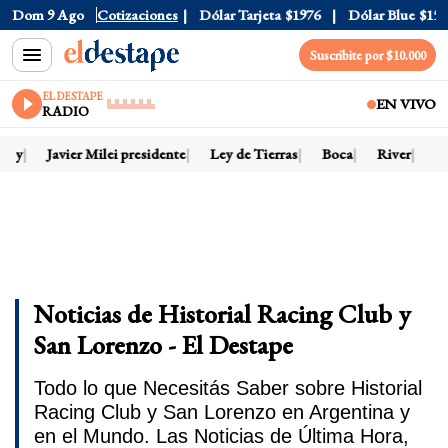
Dom 9 Ago
Dólar Oficial
Cotizaciones
$1520
Dólar Tarjeta
$1976
Dólar Blue
$152
Suscribite por $10.000
EL DESTAPE
EN VIVO
RADIO
hoy
Javier Milei presidente
Ley de Tierras
Boca
River
Dó
Noticias de Historial Racing Club y
San Lorenzo - El Destape
Todo lo que Necesitás Saber sobre Historial
Racing Club y San Lorenzo en Argentina y
en el Mundo. Las Noticias de Última Hora,