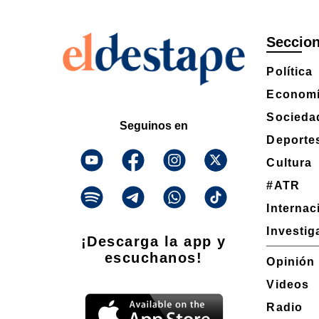
Seccio
Política
Econom
Socieda
Seguinos en
Deporte
Cultura
#ATR
Internac
Investig
¡Descarga la app y
escuchanos!
Opinión
Videos
Radio