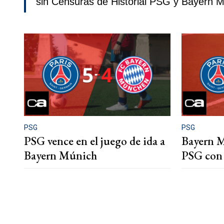
sin Censuras de Historial PSG y Bayern M
PSG
PSG
PSG vence en el juego de ida a
Bayern M
Bayern Múnich
PSG con 