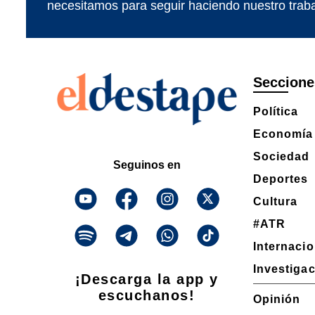
necesitamos para seguir haciendo nuestro traba
Seccione
Política
Economía
Sociedad
Seguinos en
Deportes
Cultura
#ATR
Internaci
Investiga
¡Descarga la app y
escuchanos!
Opinión