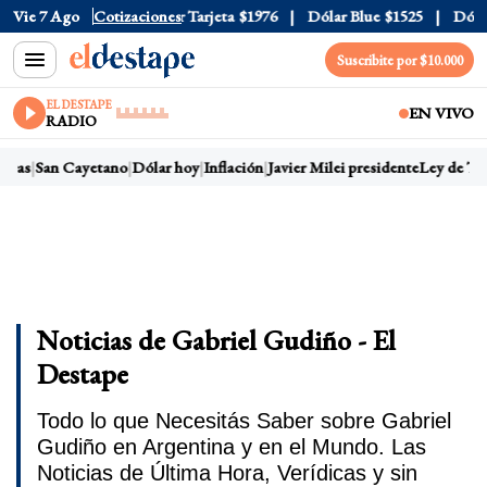
Oficial
Vie 7 Ago
$1520
Cotizaciones
Dólar Tarjeta
$1976
Dólar Blue
$1525
Dólar C
Suscribite por $10.000
EL DESTAPE
EN VIVO
RADIO
ras
San Cayetano
Dólar hoy
Inflación
Javier Milei presidente
Ley de Tier
Noticias de Gabriel Gudiño - El
Destape
Todo lo que Necesitás Saber sobre Gabriel
Gudiño en Argentina y en el Mundo. Las
Noticias de Última Hora, Verídicas y sin