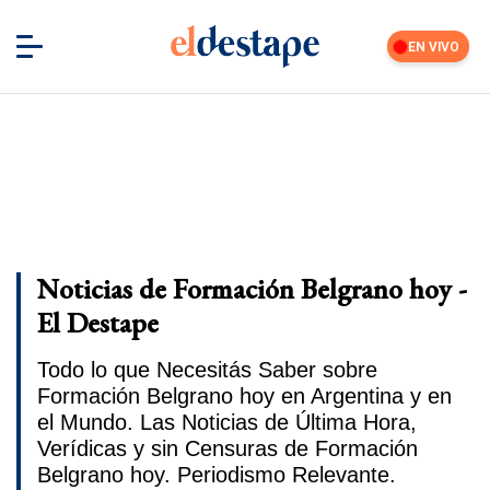
EN VIVO
Noticias de Formación Belgrano hoy -
El Destape
Todo lo que Necesitás Saber sobre
Formación Belgrano hoy en Argentina y en
el Mundo. Las Noticias de Última Hora,
Verídicas y sin Censuras de Formación
Belgrano hoy. Periodismo Relevante.