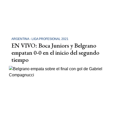
ARGENTINA - LIGA PROFESIONAL 2021
EN VIVO: Boca Juniors y Belgrano
empatan 0-0 en el inicio del segundo
tiempo