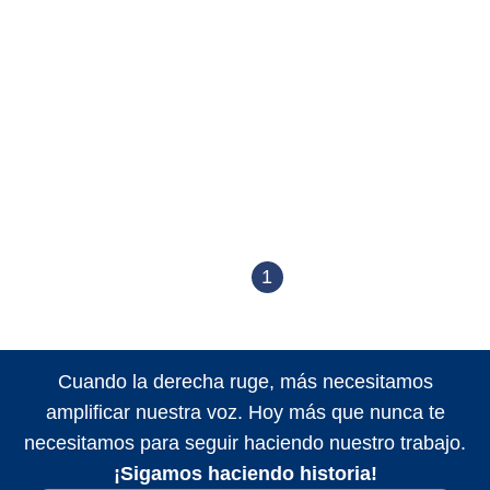
1
Cuando la derecha ruge, más necesitamos
amplificar nuestra voz. Hoy más que nunca te
necesitamos para seguir haciendo nuestro trabajo.
¡Sigamos haciendo historia!