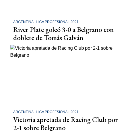
ARGENTINA - LIGA PROFESIONAL 2021
River Plate goleó 3-0 a Belgrano con
doblete de Tomás Galván
ARGENTINA - LIGA PROFESIONAL 2021
Victoria apretada de Racing Club por
2-1 sobre Belgrano