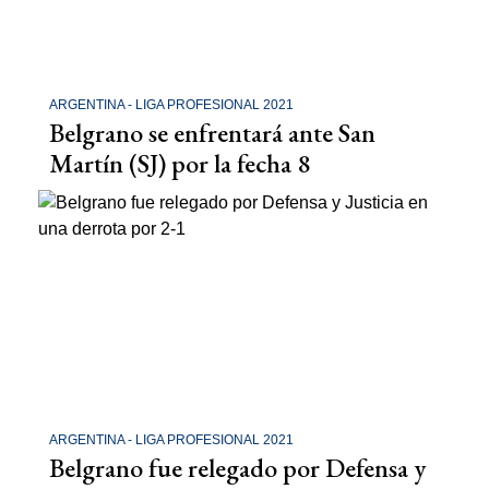
ARGENTINA - LIGA PROFESIONAL 2021
Belgrano se enfrentará ante San
Martín (SJ) por la fecha 8
ARGENTINA - LIGA PROFESIONAL 2021
Belgrano fue relegado por Defensa y