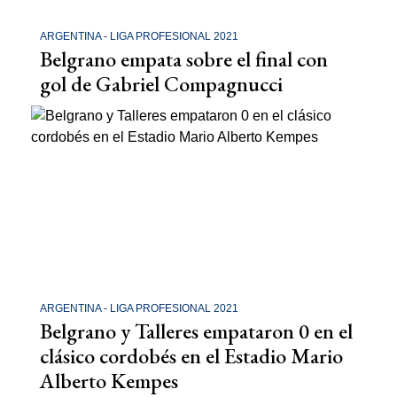
ARGENTINA - LIGA PROFESIONAL 2021
Belgrano empata sobre el final con
gol de Gabriel Compagnucci
ARGENTINA - LIGA PROFESIONAL 2021
Belgrano y Talleres empataron 0 en el
clásico cordobés en el Estadio Mario
Alberto Kempes