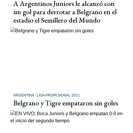
A Argentinos Juniors le alcanzó con
un gol para derrotar a Belgrano en el
estadio el Semillero del Mundo
ARGENTINA - LIGA PROFESIONAL 2021
Belgrano y Tigre empataron sin goles