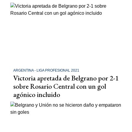
ARGENTINA - LIGA PROFESIONAL 2021
Victoria apretada de Belgrano por 2-1
sobre Rosario Central con un gol
agónico incluido