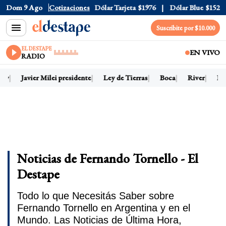
Dom 9 Ago
Dólar Oficial
Cotizaciones
$1520
Dólar Tarjeta
$1976
Dólar Blue
$1525
Suscribite por $10.000
EL DESTAPE
EN VIVO
RADIO
hoy
Javier Milei presidente
Ley de Tierras
Boca
River
Dól
Noticias de Fernando Tornello - El
Destape
Todo lo que Necesitás Saber sobre
Fernando Tornello en Argentina y en el
Mundo. Las Noticias de Última Hora,