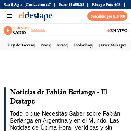
25
Sab 8 Ago
Dólar CCL
Cotizaciones
$1580.7
Euro
$1688.03
Riesgo País
408
Dól
Suscribite por $10.000
EL DESTAPE
EN VIVO
RADIO
Ley de Tierras
Boca
River
Dólar hoy
Javier Milei presid
Noticias de Fabián Berlanga - El
Destape
Todo lo que Necesitás Saber sobre Fabián
Berlanga en Argentina y en el Mundo. Las
Noticias de Última Hora, Verídicas y sin