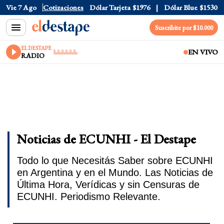
Vie 7 Ago
Dólar Oficial
Cotizaciones
$1520
Dólar Tarjeta
$1976
Dólar Blue
$1530
Suscribite por $10.000
EL DESTAPE
EN VIVO
RADIO
Noticias de ECUNHI - El Destape
Todo lo que Necesitás Saber sobre ECUNHI
en Argentina y en el Mundo. Las Noticias de
Última Hora, Verídicas y sin Censuras de
ECUNHI. Periodismo Relevante.