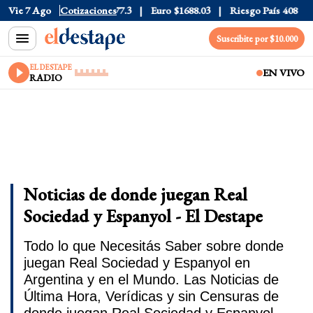
$1530
Vie 7 Ago
Dólar CCL
Cotizaciones
$1577.3
Euro
$1688.03
Riesgo País
408
Dó
Suscribite por $10.000
EL DESTAPE
EN VIVO
RADIO
Noticias de donde juegan Real
Sociedad y Espanyol - El Destape
Todo lo que Necesitás Saber sobre donde
juegan Real Sociedad y Espanyol en
Argentina y en el Mundo. Las Noticias de
Última Hora, Verídicas y sin Censuras de