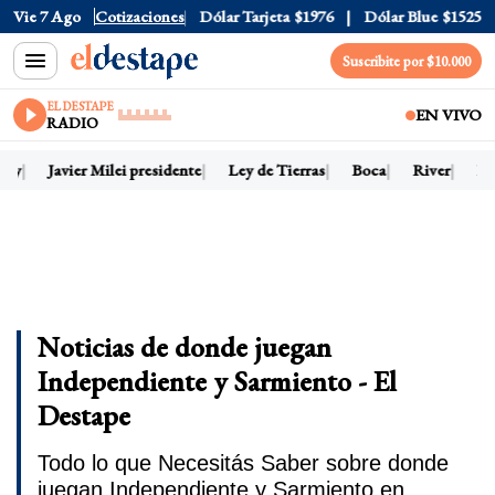
Vie 7 Ago
Dólar Oficial
Cotizaciones
$1520
Dólar Tarjeta
$1976
Dólar Blue
$1525
Suscribite por $10.000
EL DESTAPE
EN VIVO
RADIO
hoy
Javier Milei presidente
Ley de Tierras
Boca
River
Dó
Noticias de donde juegan
Independiente y Sarmiento - El
Destape
Todo lo que Necesitás Saber sobre donde
juegan Independiente y Sarmiento en