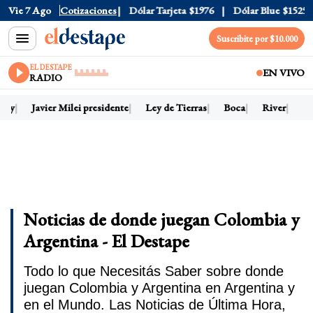
Vie 7 Ago
Dólar Oficial
Cotizaciones
$1520
Dólar Tarjeta
$1976
Dólar Blue
$1525
Suscribite por $10.000
EL DESTAPE
EN VIVO
RADIO
hoy
Javier Milei presidente
Ley de Tierras
Boca
River
Dó
Noticias de donde juegan Colombia y
Argentina - El Destape
Todo lo que Necesitás Saber sobre donde
juegan Colombia y Argentina en Argentina y
en el Mundo. Las Noticias de Última Hora,