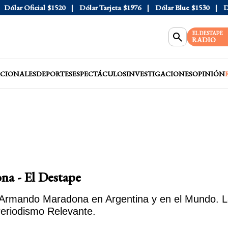
Oficial
$1520
Dólar Tarjeta
$1976
Dólar Blue
$1530
Dólar C
EL DESTAPE
RADIO
CIONALES
DEPORTES
ESPECTÁCULOS
INVESTIGACIONES
OPINIÓN
a - El Destape
Armando Maradona en Argentina y en el Mundo. Las
riodismo Relevante.