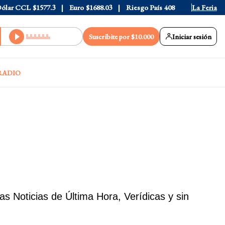
CL
$1577.3
Euro
$1688.03
Riesgo País
408
La Feria
Suscribite por $10.000
Iniciar sesión
RADIO
 Noticias de Última Hora, Verídicas y sin