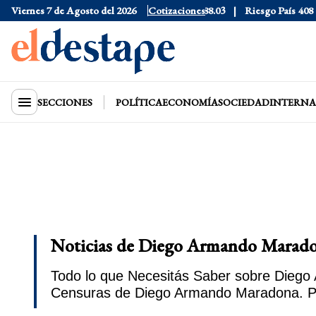
30
Viernes 7 de Agosto del 2026
Dólar CCL
$1577.3
Euro
Cotizaciones
$1688.03
Riesgo País
408
Dólar 
SECCIONES
POLÍTICA
ECONOMÍA
SOCIEDAD
INTERNA
Noticias de Diego Armando Maradon
Todo lo que Necesitás Saber sobre Diego 
Censuras de Diego Armando Maradona. Pe