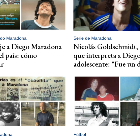
ndo Maradona
Serie de Maradona
e a Diego Maradona
Nicolás Goldschmidt, 
el país: cómo
que interpreta a Dieg
ar
adolescente: "Fue un 
radona
Fútbol