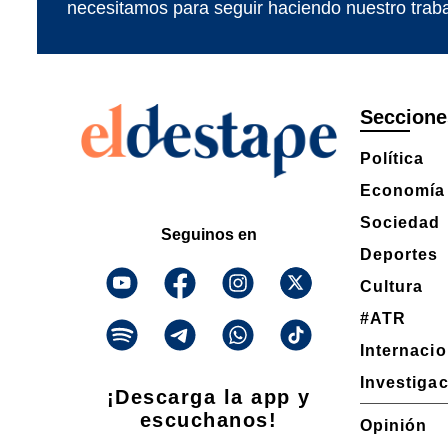
necesitamos para seguir haciendo nuestro traba
Seccione
Política
Economía
Sociedad
Seguinos en
Deportes
Cultura
#ATR
Internaci
Investiga
¡Descarga la app y
escuchanos!
Opinión