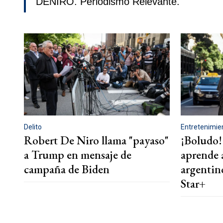
DENIRO. Periodismo Relevante.
Delito
Entretenimie
Robert De Niro llama "payaso"
¡Boludo!
a Trump en mensaje de
aprende a
campaña de Biden
argentino
Star+