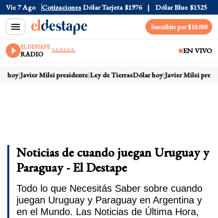
Vie 7 Ago
Dólar Oficial
Cotizaciones
$1520
Dólar Tarjeta
$1976
Dólar Blue
$1525
Suscribite por $10.000
EL DESTAPE
EN VIVO
RADIO
ar hoy
Javier Milei presidente
Ley de Tierras
Dólar hoy
Javier Milei presi
Noticias de cuando juegan Uruguay y
Paraguay - El Destape
Todo lo que Necesitás Saber sobre cuando
juegan Uruguay y Paraguay en Argentina y
en el Mundo. Las Noticias de Última Hora,