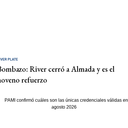
IVER PLATE
Bombazo: River cerró a Almada y es el
noveno refuerzo