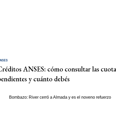
NSES
Créditos ANSES: cómo consultar las cuota
pendientes y cuánto debés