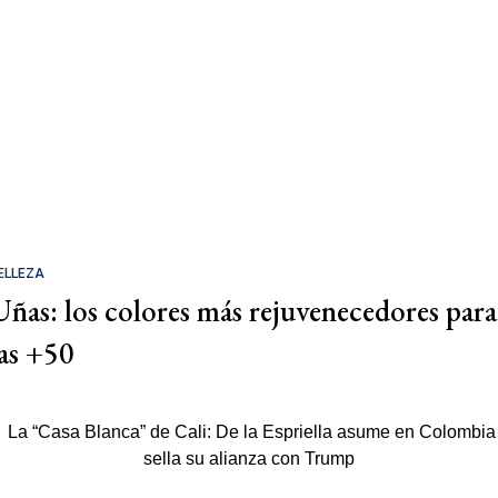
ELLEZA
Uñas: los colores más rejuvenecedores para
las +50