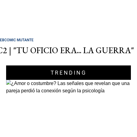
EBCOMIC MUTANTE
C2 | "TU OFICIO ERA... LA GUERRA"
TRENDING