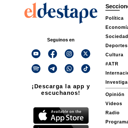
Seccion
Política
Economí
Socieda
Seguinos en
Deportes
Cultura
#ATR
Internac
Investig
¡Descarga la app y
escuchanos!
Opinión
Videos
Radio
Program