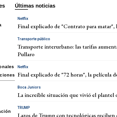
es
Últimas noticias
Netflix
Final explicado de "Contrato para matar", l
a
d
Transporte público
Transporte interurbano: las tarifas aumen
Pullaro
ionales
Netflix
Final explicado de "72 horas", la película d
aciones
Boca Juniors
La increíble situación que vivió el plantel
TRUMP
ación
Lazos de Trump con tecnológicas reciben cr