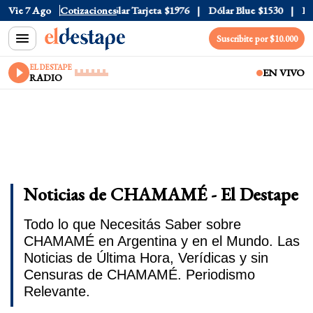
ar Oficial
Vie 7 Ago
$1520
Cotizaciones
Dólar Tarjeta
$1976
Dólar Blue
$1530
Dóla
Suscribite por $10.000
EL DESTAPE
EN VIVO
RADIO
Noticias de CHAMAMÉ - El Destape
Todo lo que Necesitás Saber sobre
CHAMAMÉ en Argentina y en el Mundo. Las
Noticias de Última Hora, Verídicas y sin
Censuras de CHAMAMÉ. Periodismo
Relevante.