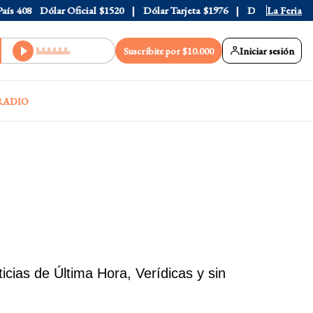
s
408
Dólar Oficial
$1520
Dólar Tarjeta
$1976
Dólar Blue
La Feria
$1530
Suscribite por $10.000
Iniciar sesión
RADIO
ias de Última Hora, Verídicas y sin