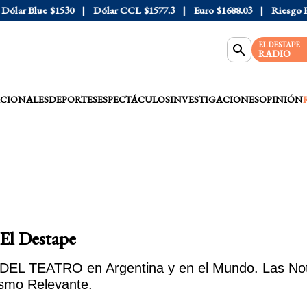
ólar Blue
$1530
Dólar CCL
$1577.3
Euro
$1688.03
Riesgo Paí
EL DESTAPE
RADIO
CIONALES
DEPORTES
ESPECTÁCULOS
INVESTIGACIONES
OPINIÓN
El Destape
DEL TEATRO en Argentina y en el Mundo. Las Notic
smo Relevante.