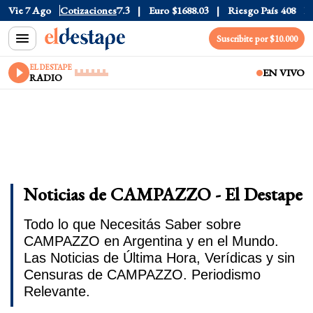
$1530
Vie 7 Ago
Dólar CCL
Cotizaciones
$1577.3
Euro
$1688.03
Riesgo País
408
Dól
Suscribite por $10.000
EL DESTAPE
EN VIVO
RADIO
Noticias de CAMPAZZO - El Destape
Todo lo que Necesitás Saber sobre
CAMPAZZO en Argentina y en el Mundo.
Las Noticias de Última Hora, Verídicas y sin
Censuras de CAMPAZZO. Periodismo
Relevante.