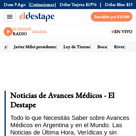
Dom 9 Ago
Dólar Oficial
Cotizaciones
$1520
Dólar Tarjeta
$1976
Dólar Blue
$1525
Suscribite por $10.000
EL DESTAPE
EN VIVO
RADIO
hoy
Javier Milei presidente
Ley de Tierras
Boca
River
Dó
Noticias de Avances Médicos - El
Destape
Todo lo que Necesitás Saber sobre Avances
Médicos en Argentina y en el Mundo. Las
Noticias de Última Hora, Verídicas y sin