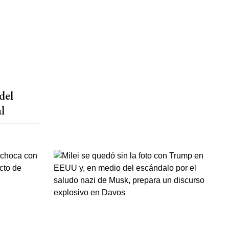
del
l