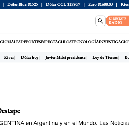
Dólar Blue
$1525
Dólar CCL
$1580.7
Euro
$1688.03
Riesgo
EL DESTAPE
RADIO
CIONALES
DEPORTES
ESPECTÁCULOS
TECNOLOGÍA
INVESTIGACIO
River
Dólar hoy
Javier Milei presidente
Ley de Tierras
Bo
estape
ENTINA en Argentina y en el Mundo. Las Noticias 