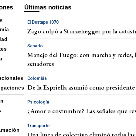
ones
Últimas noticias
ca
El Destape 1070
Zago culpó a Sturzenegger por la catástr
mía
dad
Senado
tes
Manejo del Fuego: con marcha y redes, l
a
senadores
acionales
Colombia
De la Espriella asumió como presidente 
igaciones
ón
Psicología
¿Amor o costumbre? Las señales que rev
s
Transporte
amación
Una línea de colectivo eliminó todas las