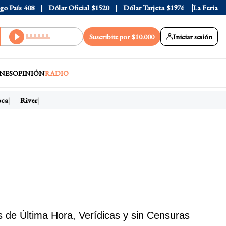
 País
408
Dólar Oficial
$1520
Dólar Tarjeta
$1976
Dólar Blu
La Feria
Suscribite por $10.000
Iniciar sesión
NES
OPINIÓN
RADIO
ca
River
de Última Hora, Verídicas y sin Censuras