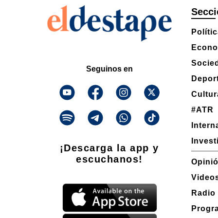
Secci
Políti
Econo
Socie
Seguinos en
Depor
Cultur
#ATR
Intern
Invest
¡Descarga la app y
escuchanos!
Opini
Video
Radio
Progr