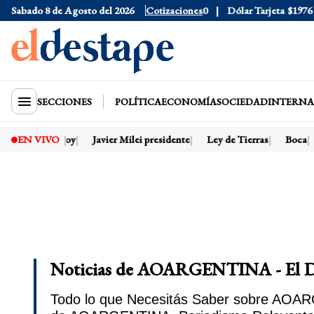
Sabado 8 de Agosto del 2026
Dólar Oficial
Cotizaciones
$1520
Dólar Tarjeta
$1976
SECCIONES
POLÍTICA
ECONOMÍA
SOCIEDAD
INTERNA
Dólar hoy
Javier Milei presidente
Ley de Tierras
Boca
EN VIVO
Noticias de AOARGENTINA - El D
Todo lo que Necesitás Saber sobre AOARG