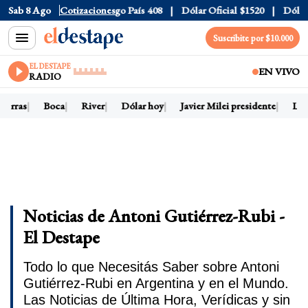
Sab 8 Ago
Euro
$1688.03
Cotizaciones
Riesgo País
408
Dólar Oficial
$1520
Dólar T
Suscribite por $10.000
EL DESTAPE
EN VIVO
RADIO
ierras
Boca
River
Dólar hoy
Javier Milei presidente
Ley 
Noticias de Antoni Gutiérrez-Rubi -
El Destape
Todo lo que Necesitás Saber sobre Antoni
Gutiérrez-Rubi en Argentina y en el Mundo.
Las Noticias de Última Hora, Verídicas y sin